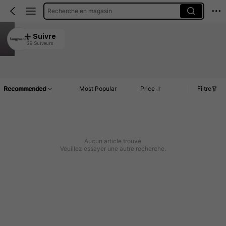
Recherche en magasin
fangyuandiy
Suivre
29 Suiveurs
4.86
Article(s)
Commentaires
Recommended
Most Popular
Price
Filtre
Aucun article trouvé
Veuillez essayer une autre recherche.