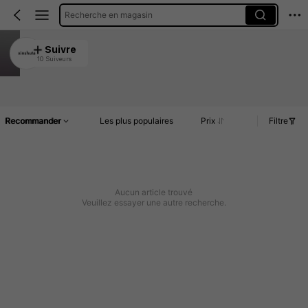
Recherche en magasin
xinshuta
Suivre
10 Suiveurs
4.93
Article(s)
Commentaires
Recommander
Les plus populaires
Prix
Filtre
Aucun article trouvé
Veuillez essayer une autre recherche.