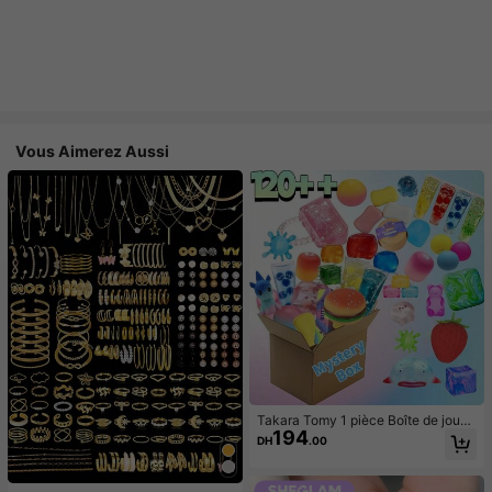
Vous Aimerez Aussi
Takara Tomy 1 pièce Boîte de jouet
194
s fidget surprise aléatoire pour enfa
DH
.00
nts, ensemble de jouets anti-stress
mous et compressibles assortis, boî
te aveugle sensorielle aux formes m