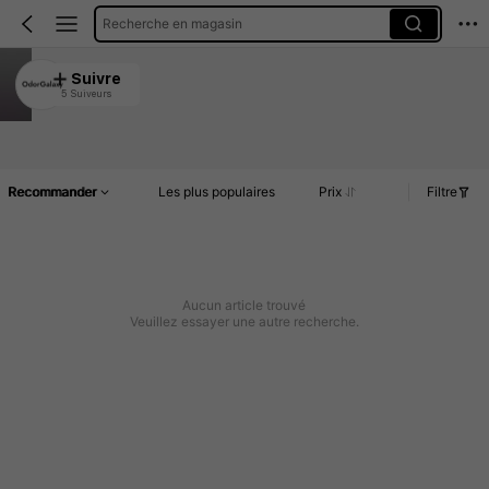
Recherche en magasin
OdorGalaxy
Suivre
5 Suiveurs
4.85
Article(s)
Commentaires
Recommander
Les plus populaires
Prix
Filtre
Aucun article trouvé
Veuillez essayer une autre recherche.