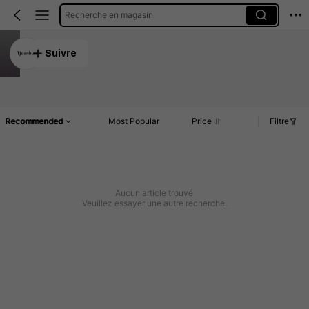
Recherche en magasin
TJdanhua
Suivre
5.00
Article(s)
Commentaires
Recommended
Most Popular
Price
Filtre
Aucun article trouvé
Veuillez essayer une autre recherche.