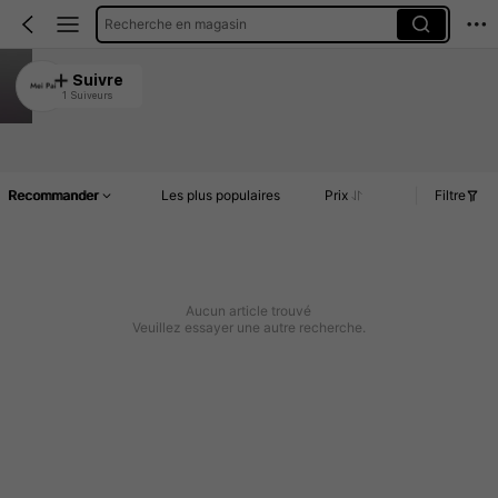
Recherche en magasin
Mei Pai
Suivre
1 Suiveurs
5.00
Article(s)
Commentaires
Recommander
Les plus populaires
Prix
Filtre
Aucun article trouvé
Veuillez essayer une autre recherche.