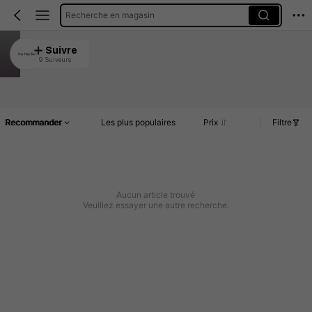
Recherche en magasin
Hip Hop Bun
Suivre
9 Suiveurs
4.89
Article(s)
Commentaires
Recommander
Les plus populaires
Prix
Filtre
Aucun article trouvé
Veuillez essayer une autre recherche.