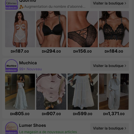
Qdormo
Visiter la boutique
Augmentation du nombre d'abonnés : 438 %
187
294
156
184
DH
.00
DH
.00
DH
.00
DH
.00
Muchica
Visiter la boutique
Augmentation du nombre d'abonnés : 10 %
805
907
599
1,371
DH
.00
DH
.00
DH
.00
DH
.00
Lumer Shoes
Le magasin a de nouveaux articles
Visiter la boutique
Augmentation du nombre d'abonnés : 271 %