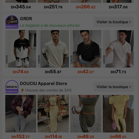
345
251
266
317
DH
.04
DH
.76
DH
.02
DH
.06
GRDR
Visiter la boutique
173K abonné(e)(s)
74
55
42
71
DH
.63
DH
.87
DH
.07
DH
.73
DOUCIU Apparel Store
Hausse des ventes de 24%
Visiter la boutique
Augmentation du nombre d'abonnés : 53 %
152
114
49
96
DH
.77
DH
.18
DH
.25
DH
.01