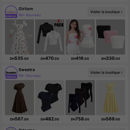
Girlism
Visiter la boutique
Augmentation du nombre d'abonnés : 23 %
535
470
416
330
DH
.00
DH
.00
DH
.00
DH
.00
Sweetra
99+ Nouveau
Visiter la boutique
1.5M abonné(e)(s)
567
482
758
569
DH
.00
DH
.00
DH
.00
DH
.00