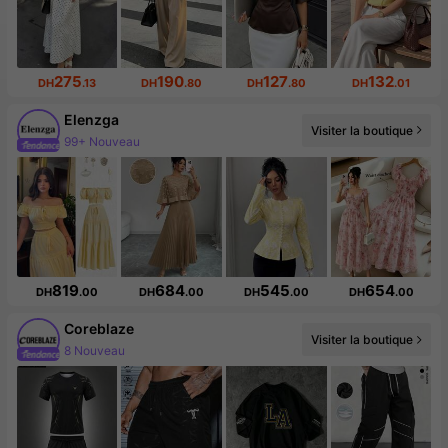
275
190
127
132
DH
.13
DH
.80
DH
.80
DH
.01
Elenzga
Visiter la boutique
99+ Nouveau
819
684
545
654
DH
.00
DH
.00
DH
.00
DH
.00
Coreblaze
Visiter la boutique
8 Nouveau