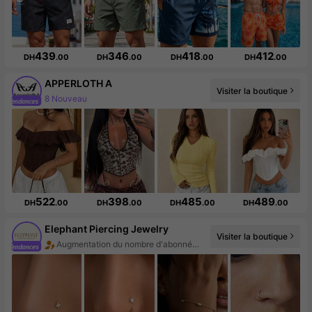
439
346
418
412
DH
.00
DH
.00
DH
.00
DH
.00
APPERLOTH A
Visiter la boutique
Augmentation du nombre d'abonnés : 128 %
522
398
485
489
DH
.00
DH
.00
DH
.00
DH
.00
Elephant Piercing Jewelry
Visiter la boutique
Augmentation du nombre d'abonnés : 714 %