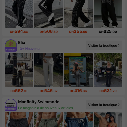
594
506
355
625
DH
.86
DH
.60
DH
.60
DH
.00
Elia
10+ Nouveau
Visiter la boutique
Augmentation du nombre d'abonnés : 415 %
562
546
416
531
DH
.10
DH
.32
DH
.36
DH
.29
Manfinity Swimmode
Visiter la boutique
Augmentation du nombre d'abonnés : 28 %