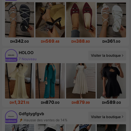
342
569
388
361
DH
.00
DH
.48
DH
.80
DH
.00
HOLOO
7 Nouveau
Visiter la boutique
Augmentation du nombre d'abonnés : 21 %
1,321
870
879
589
DH
.15
DH
.00
DH
.99
DH
.00
Gdfgtygfgvb
Hausse des ventes de 14%
Visiter la boutique
Augmentation du nombre d'abonnés : 268 %