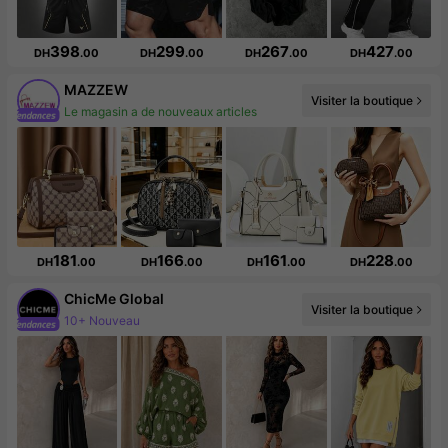
398
299
267
427
DH
.00
DH
.00
DH
.00
DH
.00
MAZZEW
Le magasin a de nouveaux articles
Visiter la boutique
Augmentation du nombre d'abonnés : 13 %
181
166
161
228
DH
.00
DH
.00
DH
.00
DH
.00
ChicMe Global
10+ Nouveau
Visiter la boutique
Augmentation du nombre d'abonnés : 669 %