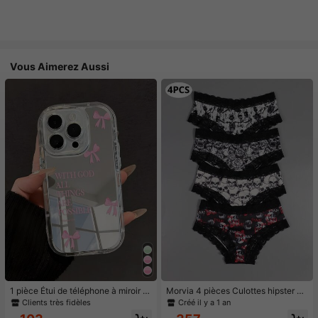
Vous Aimerez Aussi
1 pièce Étui de téléphone à miroir ro
Morvia 4 pièces Culottes hipster en
se minimaliste, style fille avec motif
dentelle contrastée gothique, Culot
Clients très fidèles
Créé il y a 1 an
nœud papillon, slogan religieux. Étu
tes intimes imprimées crâne & squel