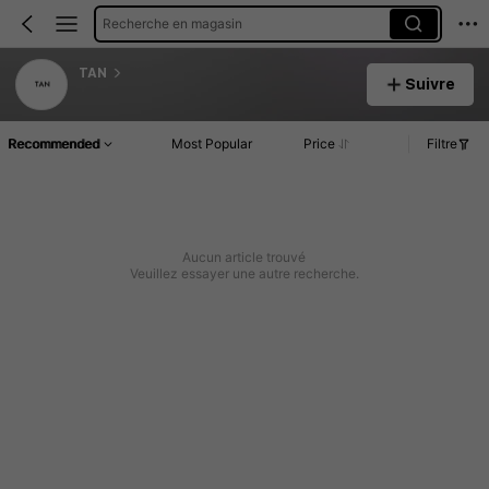
Recherche en magasin
TAN
Suivre
Recommended
Most Popular
Price
Filtre
Aucun article trouvé
Veuillez essayer une autre recherche.