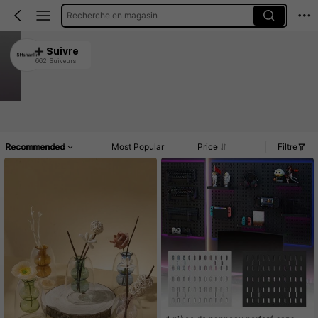
Recherche en magasin
SHshanlin
Suivre
662 Suiveurs
4.90
4.3K Vendu récemment
780 Rachat
Article(s)
Commentaires
Recommended
Most Popular
Price
Filtre