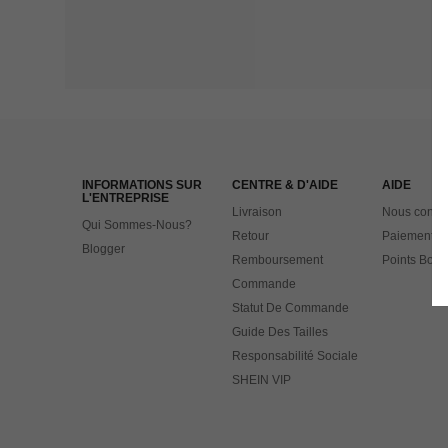
INFORMATIONS SUR
CENTRE & D'AIDE
AIDE
L'ENTREPRISE
Livraison
Nous contac
Qui Sommes-Nous?
Retour
Paiement
Blogger
Remboursement
Points Bonu
Commande
Statut De Commande
Guide Des Tailles
Responsabilité Sociale
SHEIN VIP