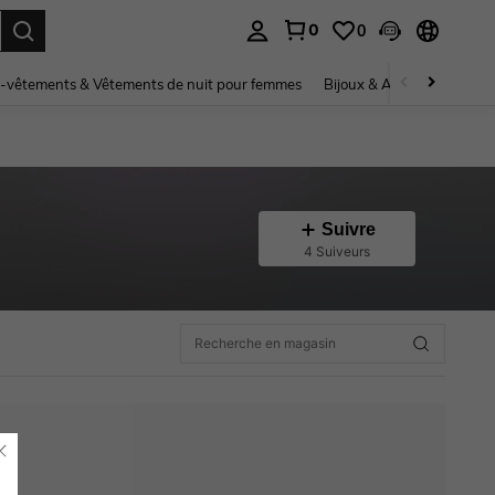
0
0
ouver. Press Enter to select.
-vêtements & Vêtements de nuit pour femmes
Bijoux & Accessoires pou
Suivre
4 Suiveurs