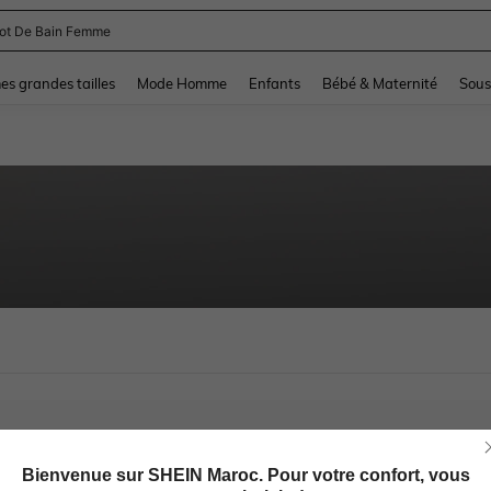
lot De Bain Femme
and down arrow keys to navigate search Dernière recherche and Rechercher et Tr
s grandes tailles
Mode Homme
Enfants
Bébé & Maternité
Sous
Bienvenue sur SHEIN Maroc. Pour votre confort, vous