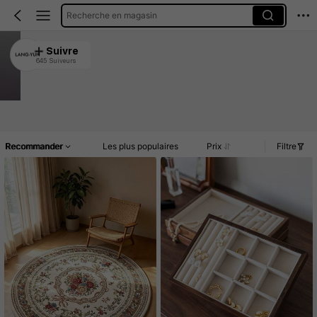
Recherche en magasin
LANG-YUN
Suivre
645 Suiveurs
4.95
1.9K Vendu récemment
629 Rachat
Article(s)
Promos
Commentaires
Recommander
Les plus populaires
Prix
Filtre