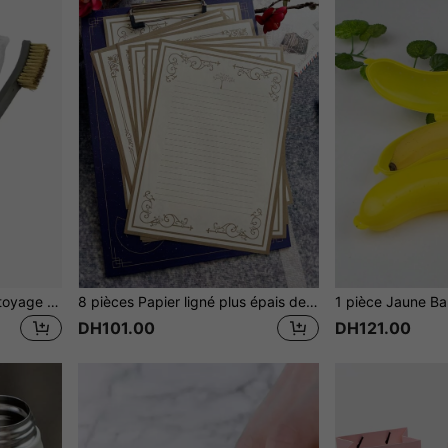
3 pièces/set Brosse de nettoyage à double tête, manche en plastique, brosse en acier, pour cuisine, salle de bain, maison, fournitures pour la maison
8 pièces Papier ligné plus épais de style américain, convient pour l'apprentissage, le bureau, la rentrée scolaire, les festivals, les fêtes, les cartes d'anniversaire
DH101.00
DH121.00