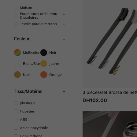
Maison
Fournitures de bureau
& scolaires
Textile pour la maison
Couleur
Multicolore
Noir
Blanc/Blanche
Jaune
Kaki
Orange
Tissu/matériel
DH102.00
plastique
Papetier
ABS
Acier inoxydable
Polyuréthane