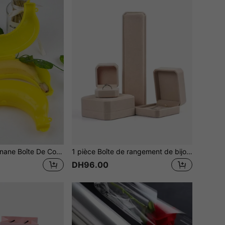
1 pièce Jaune Banane Boîte De Conservation , Portable Réfrigérateur Suspendu Banane Protecteur
1 pièce Boîte de rangement de bijoux de luxe de haute qualité de couleur abricot avec un organisateur de bijoux en peluche épais et scellé. Idéal comme cadeau pour un mariage, un festival ou la rentrée scolaire.
DH96.00