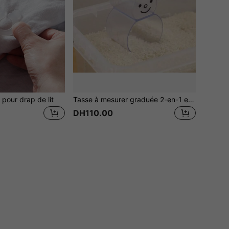
 pour drap de lit
Tasse à mesurer graduée 2-en-1 et pelle à riz, tasse à mesurer les liquides, cuillère à mesurer le riz multifonctionnelle, unique
DH110.00