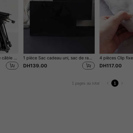
100 pièces/set Attaches de câble autobloquantes Attache de câble en nylon Attaches de câble en plastique Acide, résistance à la corrosion, isolation
1 pièce Sac cadeau uni, sac de rangement en papier noir, pour cadeau, Noël
4 pièces Clip fixe
DH139.00
DH117.00
1
1 pages au total