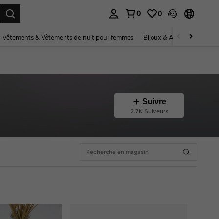
0
0
ouver. Press Enter to select.
-vêtements & Vêtements de nuit pour femmes
Bijoux & Accessoires pou
Suivre
2.7K Suiveurs