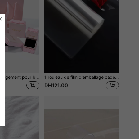
1 pièce Boîte de rangement pour bijoux en papier, boîte de rangement pour bagues avec décoration de nœud et graphique métallique. Cadeau pour la Saint-Valentin, Rentrée des classes
1 rouleau de film d'emballage cadeau de couleur unie, décoration d'emballage en plastique transparent pour fleurs pour les cadeaux de la Saint-Valentin
DH121.00