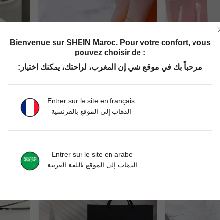
Bienvenue sur SHEIN Maroc. Pour votre confort, vous
pouvez choisir de :
مرحباً بك في موقع شي إن المغرب، لراحتك، يمكنك اختيار:
Entrer sur le site en français
الذهاب إلى الموقع بالفرنسية
3 pièces Set de brosses de nettoyage blanches, brosse de nettoyage multifonctionnelle pour tasse de cuisine, couvercle en verre, nettoyeur de bouteille, ustensiles de cuisine, cuisine, salle de bain, maison, fournitures pour la maison
1 pièce Grattoir multifonction portable pour la cuisine, la salle de bain, la maison, fournitures ménagères
DH85.00
DH85.00
Entrer sur le site en arabe
الذهاب إلى الموقع باللغة العربية