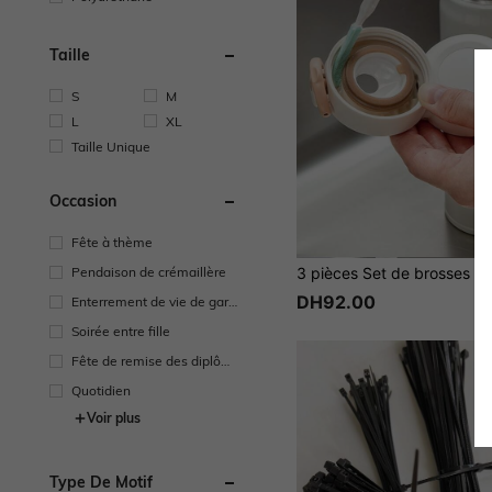
Taille
S
M
L
XL
Taille Unique
Occasion
Fête à thème
Pendaison de crémaillère
DH92.00
Enterrement de vie de garç
on
Soirée entre fille
Fête de remise des diplôm
es
Quotidien
Voir plus
Type De Motif