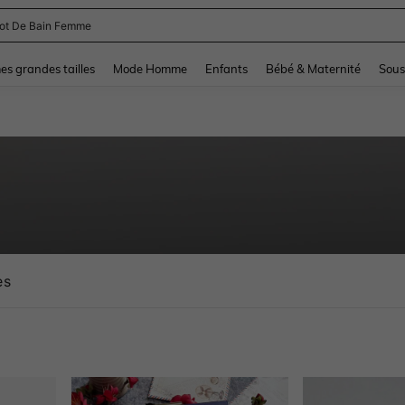
lot De Bain Femme
and down arrow keys to navigate search Dernière recherche and Rechercher et Tr
s grandes tailles
Mode Homme
Enfants
Bébé & Maternité
Sous
es