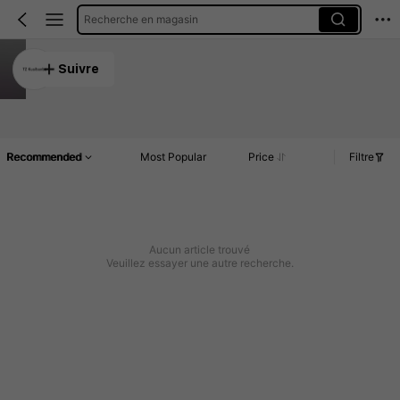
Recherche en magasin
TZ Kuaibanbu
Suivre
5.00
Article(s)
Commentaires
Recommended
Most Popular
Price
Filtre
Aucun article trouvé
Veuillez essayer une autre recherche.