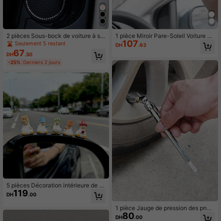
2 pièces Sous-bock de voiture à str
1 pièce Miroir Pare-Soleil Voiture A
107
ass
uto-Adhésif En Acier Inoxydable
Seulement 5 restant
DH
.63
67
DH
.50
-25%
Derniers 2 jours
5 pièces Décoration intérieure de v
119
oiture Canard porte-bonheur migno
DH
.00
n, Ornement de rétroviseur de table
au de bord, Décoration de véhicule
1 pièce Jauge de pression des pneu
électrique de bureau
80
s portable, outil de mesure de la pre
DH
.00