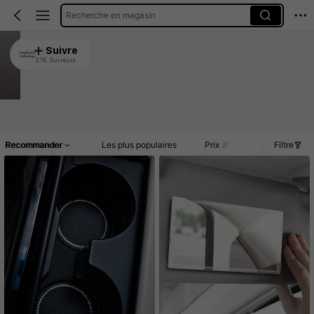
Recherche en magasin
Long-known technology
Suivre
3.1K Suiveurs
4.90
41K Vendu récemment
11K Rachat
Article(s)
Nouveau
Promos
Commentaires
Recommander
Les plus populaires
Prix
Filtre