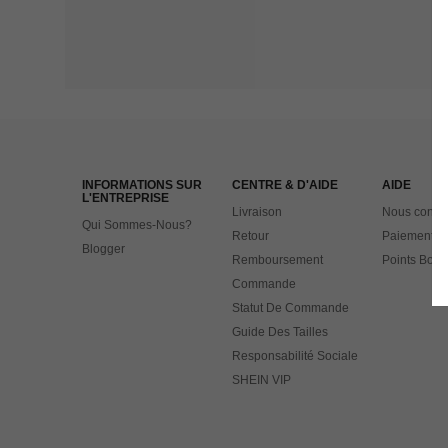
INFORMATIONS SUR
CENTRE & D'AIDE
AIDE
L'ENTREPRISE
Livraison
Nous contac
Qui Sommes-Nous?
Retour
Paiement
Blogger
Remboursement
Points Bonu
Commande
Statut De Commande
Guide Des Tailles
Responsabilité Sociale
SHEIN VIP