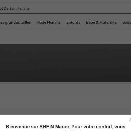
lot De Bain Femme
and down arrow keys to navigate search Dernière recherche and Rechercher et Tr
s grandes tailles
Mode Homme
Enfants
Bébé & Maternité
Sous
Bienvenue sur SHEIN Maroc. Pour votre confort, vous