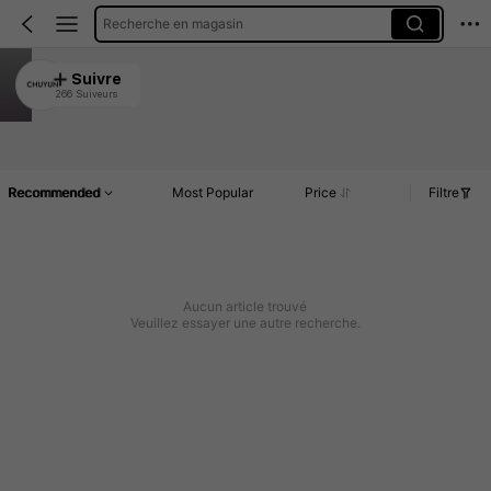
Recherche en magasin
CHUYUN
Suivre
266 Suiveurs
4.89
Article(s)
Commentaires
Recommended
Most Popular
Price
Filtre
Aucun article trouvé
Veuillez essayer une autre recherche.