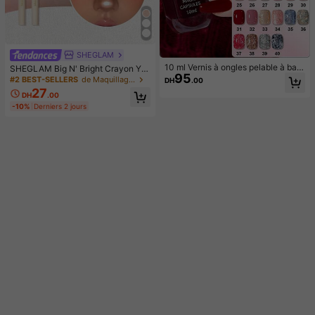
SHEGLAM
10 ml Vernis à ongles pelable à bas
SHEGLAM Big N' Bright Crayon Ye
95
e d'eau, sans cuisson, à décoller, lo
ux-Frost Paillettes Marque De Beau
#2 BEST-SELLERS
de Maquillage du visage
DH
.00
ngue tenue, séchage rapide. Facile
té CosméTique Maquillage Pour Fe
27
DH
.00
à utiliser, convient aux débutants
mmes Et Filles
-10%
Derniers 2 jours