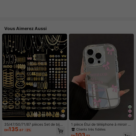
Vous Aimerez Aussi
35/47/50/71/87 pièces Set de bijou
1 pièce Étui de téléphone à miroir ro
135
x style bohème, comprenant des bo
se minimaliste, style fille avec motif
Clients très fidèles
DH
.67
-2%
ucles d'oreilles, colliers, bagues, br
nœud papillon, slogan religieux. Étu
103
DH
.53