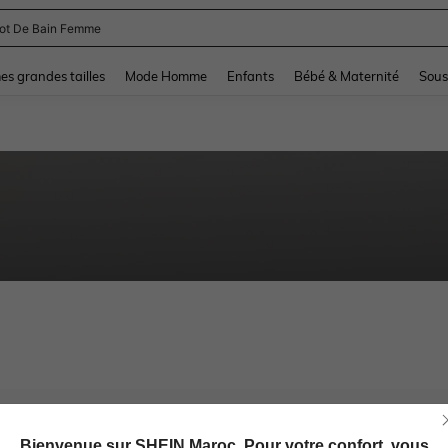
lot De Bain Femme
and down arrow keys to navigate search Dernière recherche and Rechercher et Tr
s grandes tailles
Mode Homme
Enfants
Bébé & Maternité
Sous
Bienvenue sur SHEIN Maroc. Pour votre confort, vous