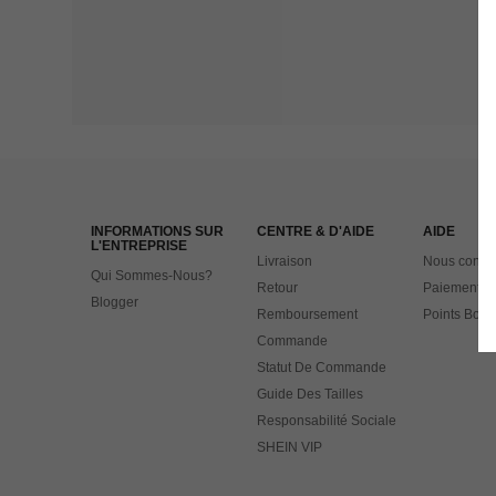
INFORMATIONS SUR
CENTRE & D'AIDE
AIDE
L'ENTREPRISE
Livraison
Nous contac
Qui Sommes-Nous?
Retour
Paiement
Blogger
Remboursement
Points Bonu
Commande
Statut De Commande
Guide Des Tailles
Responsabilité Sociale
SHEIN VIP