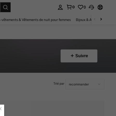
0
0
ouver. Press Enter to select.
-vêtements & Vêtements de nuit pour femmes
Bijoux & Accessoires pou
Suivre
Trié par