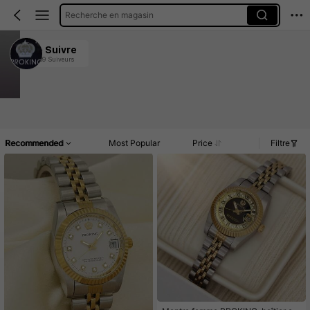
Recherche en magasin
PROKING WATCH
Suivre
839 Suiveurs
4.88
424 Vendu récemment
115 Rachat
Accueil
Article(s)
Commentaires
Recommended
Most Popular
Price
Filtre