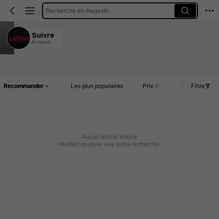
Recherche en magasin
LeiYan
Suivre
5 Suiveurs
4.70
Article(s)
Commentaires
Recommander
Les plus populaires
Prix
Filtre
Aucun article trouvé
Veuillez essayer une autre recherche.