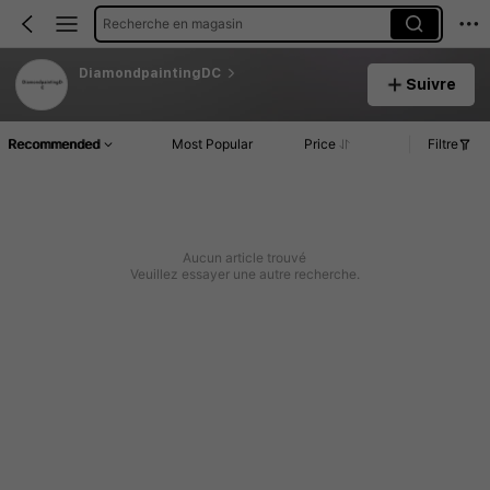
Recherche en magasin
DiamondpaintingDC
Suivre
Recommended
Most Popular
Price
Filtre
Aucun article trouvé
Veuillez essayer une autre recherche.