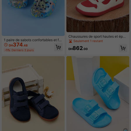
Chaussures de sport hautes et épai
1 paire de sabots confortables et fra
sses pour garçons tout-petits, avec
Seulement 1 restant
374
is pour garçons avec motif de dinos
doublure chaude pour l'hiver
DH
.48
862
aure de dessin animé, intérieur/exté
DH
.00
-1%
Derniers 3 jours
rieur, plage, printemps/été