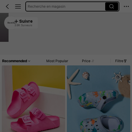
Recherche en magasin
Do-Mi-Ku
Suivre
3.8K Suiveurs
4.95
Clients très fidèles
Créé il y a 1 an
25K Vendu récemment
Article(s)
Nouveau
Promos
Commentaires
Recommended
Most Popular
Price
Filtre