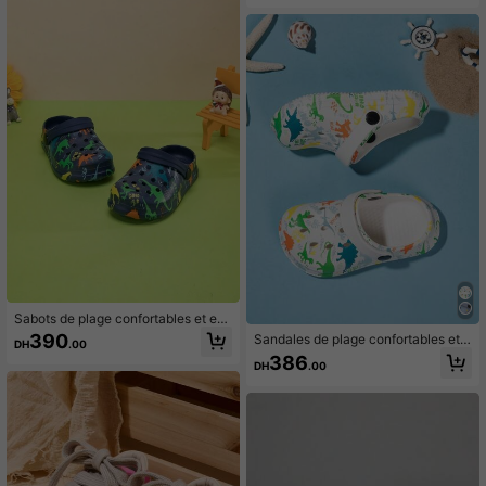
s, pour l'été
érieur, l'école, la course
Sabots de plage confortables et en
EVA respirante avec motif de dessin
390
Sandales de plage confortables et e
DH
.00
animé, pour garçons
n EVA pour jeunes enfants, été
386
DH
.00