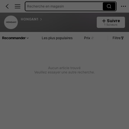
Recherche en magasin
HONGAN1
Suivre
1 Suiveurs
Recommander
Les plus populaires
Prix
Filtre
Aucun article trouvé
Veuillez essayer une autre recherche.