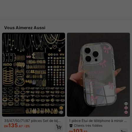
Vous Aimerez Aussi
35/47/50/71/87 pièces Set de bijou
1 pièce Étui de téléphone à miroir ro
135
x style bohème, comprenant des bo
se minimaliste, style fille avec motif
Clients très fidèles
DH
.67
-2%
ucles d'oreilles, colliers, bagues, br
nœud papillon, slogan religieux. Étu
103
DH
.53