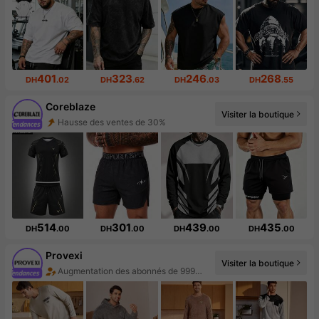
401
323
246
268
DH
.02
DH
.62
DH
.03
DH
.55
Coreblaze
Visiter la boutique
Hausse des ventes de 30%
Augmentation du nombre d'abonnés : 719 %
514
301
439
435
DH
.00
DH
.00
DH
.00
DH
.00
Provexi
Augmentation des abonnés de 999%+
Visiter la boutique
Hausse des ventes de 131%