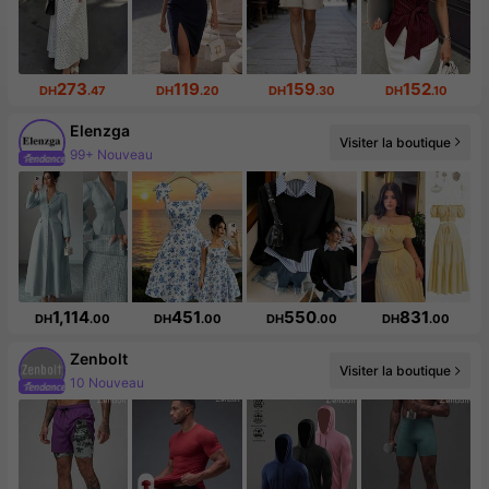
273
119
159
152
DH
.47
DH
.20
DH
.30
DH
.10
Elenzga
Visiter la boutique
99+ Nouveau
1,114
451
550
831
DH
.00
DH
.00
DH
.00
DH
.00
Zenbolt
Visiter la boutique
10 Nouveau