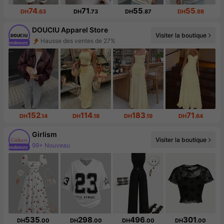
74
71
55
55
DH
.63
DH
.73
DH
.87
DH
.98
DOUCIU Apparel Store
Hausse des ventes de 27%
Visiter la boutique
Augmentation du nombre d'abonnés : 57 %
152
114
183
71
DH
.14
DH
.18
DH
.19
DH
.64
Girlism
99+ Nouveau
Visiter la boutique
Augmentation du nombre d'abonnés : 22 %
535
298
496
301
DH
.00
DH
.00
DH
.00
DH
.00