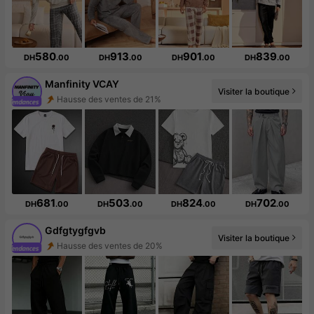
580
913
901
839
DH
.00
DH
.00
DH
.00
DH
.00
Manfinity VCAY
Hausse des ventes de 21%
Visiter la boutique
Augmentation du nombre d'abonnés : 46 %
681
503
824
702
DH
.00
DH
.00
DH
.00
DH
.00
Gdfgtygfgvb
Hausse des ventes de 20%
Visiter la boutique
Augmentation du nombre d'abonnés : 321 %