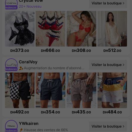
Crystal Vow
20+ Nouveau
Visiter la boutique
Augmentation du nombre d'abonnés : 37 %
373
666
308
512
DH
.00
DH
.00
DH
.00
DH
.00
CoralVoy
Visiter la boutique
Augmentation du nombre d'abonnés : 344 %
492
354
435
484
DH
.00
DH
.00
DH
.00
DH
.00
YWkairen
Visiter la boutique
Hausse des ventes de 66%