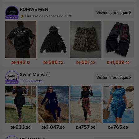
ROMWE MEN
Visiter la boutique
Hausse des ventes de 13%
665K abonné(e)(s)
443
586
601
1,029
DH
.12
DH
.72
DH
.22
DH
.92
Swim Mulvari
Visiter la boutique
92K abonné(e)(s)
933
1,047
757
765
DH
.00
DH
.00
DH
.00
DH
.00