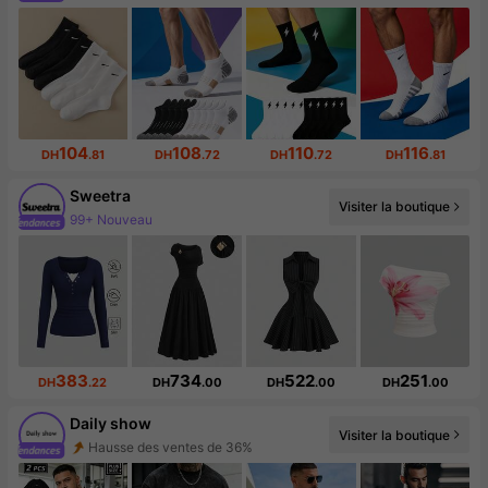
Augmentation du nombre d'abonnés : 920 %
104
108
110
116
DH
.81
DH
.72
DH
.72
DH
.81
Sweetra
99+ Nouveau
Visiter la boutique
1.5M abonné(e)(s)
383
734
522
251
DH
.22
DH
.00
DH
.00
DH
.00
Daily show
Hausse des ventes de 36%
Visiter la boutique
Augmentation du nombre d'abonnés : 471 %