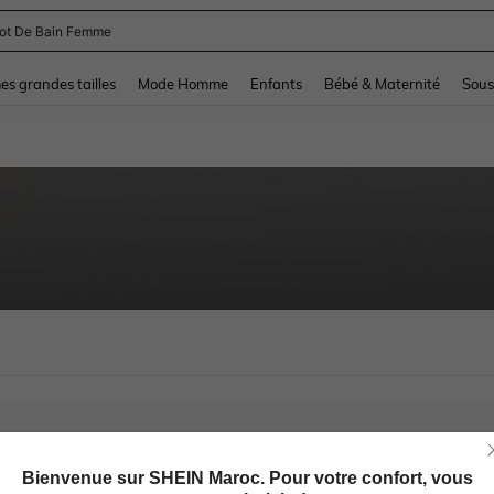
lot De Bain Femme
and down arrow keys to navigate search Dernière recherche and Rechercher et Tr
s grandes tailles
Mode Homme
Enfants
Bébé & Maternité
Sous
Bienvenue sur SHEIN Maroc. Pour votre confort, vous