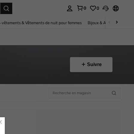
0
0
ouver. Press Enter to select.
-vêtements & Vêtements de nuit pour femmes
Bijoux & Accessoires pou
Suivre