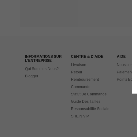
INFORMATIONS SUR
CENTRE & D'AIDE
AIDE
L'ENTREPRISE
Livraison
Nous contac
Qui Sommes-Nous?
Retour
Paiement
Blogger
Remboursement
Points Bonu
Commande
Statut De Commande
Guide Des Tailles
Responsabilité Sociale
SHEIN VIP