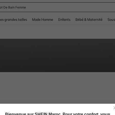
lot De Bain Femme
and down arrow keys to navigate search Dernière recherche and Rechercher et Tr
s grandes tailles
Mode Homme
Enfants
Bébé & Maternité
Sous
Bienvenue sur SHEIN Maroc. Pour votre confort, vous