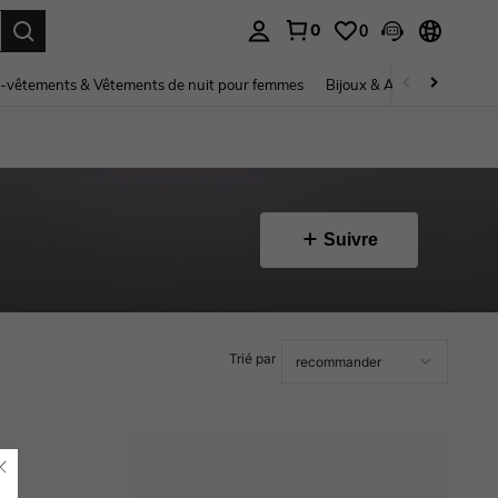
0
0
ouver. Press Enter to select.
-vêtements & Vêtements de nuit pour femmes
Bijoux & Accessoires pou
Suivre
Trié par