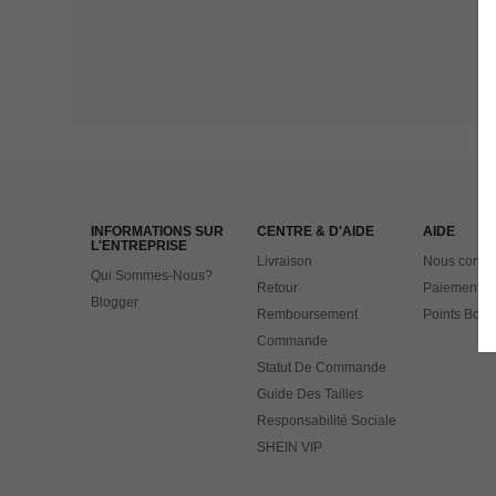
INFORMATIONS SUR
CENTRE & D'AIDE
AIDE
L'ENTREPRISE
Livraison
Nous contac
Qui Sommes-Nous?
Retour
Paiement
Blogger
Remboursement
Points Bonu
Commande
Statut De Commande
Guide Des Tailles
Responsabilité Sociale
SHEIN VIP