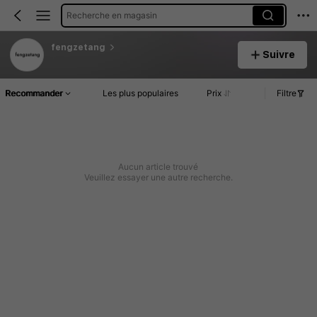
Recherche en magasin
fengzetang
Suivre
Recommander
Les plus populaires
Prix
Filtre
Aucun article trouvé
Veuillez essayer une autre recherche.