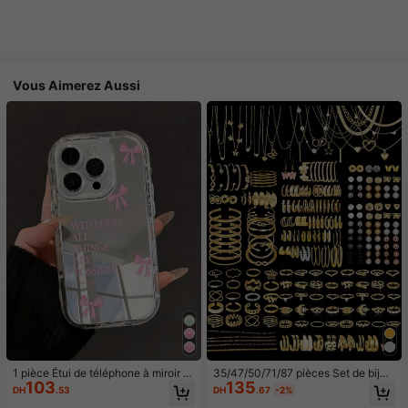
Vous Aimerez Aussi
1 pièce Étui de téléphone à miroir ro
35/47/50/71/87 pièces Set de bijou
103
135
se minimaliste, style fille avec motif
x style bohème, comprenant des bo
DH
.53
DH
.67
-2%
nœud papillon, slogan religieux. Étu
ucles d'oreilles, colliers, bagues, br