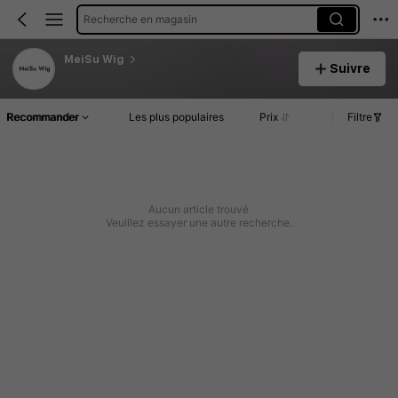
Recherche en magasin
MeiSu Wig
Suivre
Recommander
Les plus populaires
Prix
Filtre
Aucun article trouvé
Veuillez essayer une autre recherche.