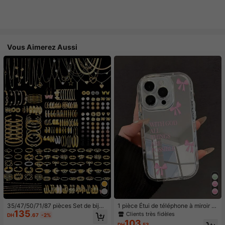
Vous Aimerez Aussi
35/47/50/71/87 pièces Set de bijou
1 pièce Étui de téléphone à miroir ro
135
x style bohème, comprenant des bo
se minimaliste, style fille avec motif
Clients très fidèles
DH
.67
-2%
ucles d'oreilles, colliers, bagues, br
nœud papillon, slogan religieux. Étu
103
DH
.53