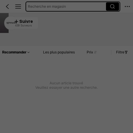
Recherche en magasin
KJTYFAWT
Suivre
439 Suiveurs
4.85
Article(s)
Commentaires
Recommander
Les plus populaires
Prix
Filtre
Aucun article trouvé
Veuillez essayer une autre recherche.