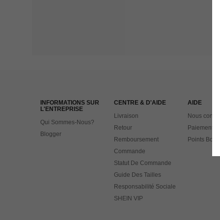
INFORMATIONS SUR
CENTRE & D'AIDE
AIDE
L'ENTREPRISE
Livraison
Nous contac
Qui Sommes-Nous?
Retour
Paiement
Blogger
Remboursement
Points Bonu
Commande
Statut De Commande
Guide Des Tailles
Responsabilité Sociale
SHEIN VIP