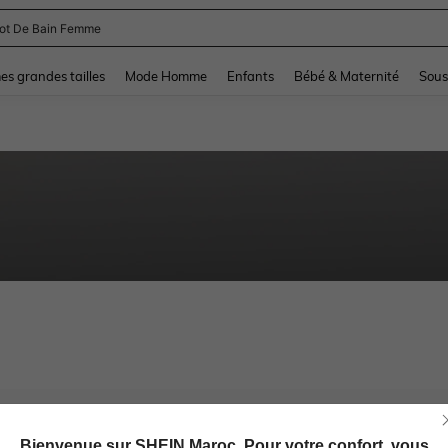
lot De Bain Femme
and down arrow keys to navigate search Dernière recherche and Rechercher et Tr
s grandes tailles
Mode Homme
Enfants
Bébé & Maternité
Sous
Bienvenue sur SHEIN Maroc. Pour votre confort, vous