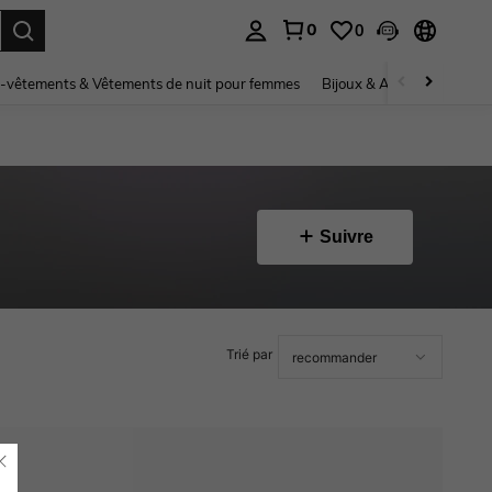
0
0
ouver. Press Enter to select.
-vêtements & Vêtements de nuit pour femmes
Bijoux & Accessoires pou
Suivre
Trié par