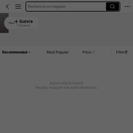
Recherche en magasin
TZyrui
Suivre
1 Suiveurs
5.00
Article(s)
Commentaires
Recommended
Most Popular
Price
Filtre
Aucun article trouvé
Veuillez essayer une autre recherche.