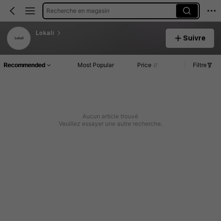
Recherche en magasin
Lokali
Suivre
Recommended
Most Popular
Price
Filtre
Aucun article trouvé
Veuillez essayer une autre recherche.