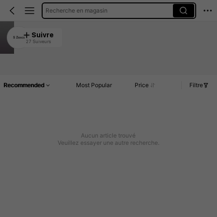
Recherche en magasin
S Zexcs
Suivre
27 Suiveurs
4.86
Article(s)
Commentaires
Recommended
Most Popular
Price
Filtre
Aucun article trouvé
Veuillez essayer une autre recherche.