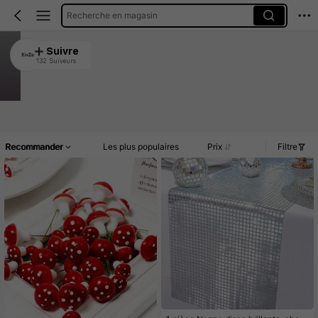
Recherche en magasin
XinZe
Suivre
132 Suiveurs
4.93
5.7K Vendu récemment
509 Rachat
Article(s)
Promos
Commentaires
Recommander
Les plus populaires
Prix
Filtre