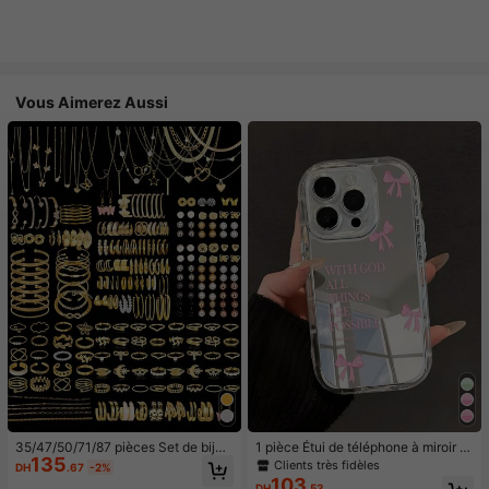
Vous Aimerez Aussi
35/47/50/71/87 pièces Set de bijou
1 pièce Étui de téléphone à miroir ro
135
x style bohème, comprenant des bo
se minimaliste, style fille avec motif
Clients très fidèles
DH
.67
-2%
ucles d'oreilles, colliers, bagues, br
nœud papillon, slogan religieux. Étu
103
DH
.53