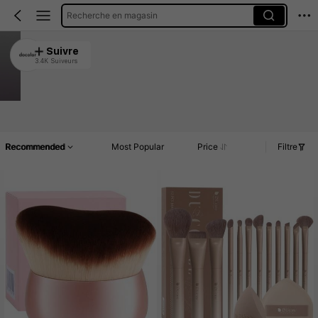
Recherche en magasin
docolor
Suivre
3.4K Suiveurs
4.94
1.6K Vendu récemment
561 Rachat
Accueil
Article(s)
Nouveau
Promos
Commentaires
Recommended
Most Popular
Price
Filtre