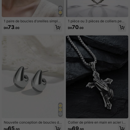
1 paire de boucles d'oreilles simples
1 pièce ou 3 pièces de colliers pend
en forme de boule couleur argent à l
entifs d'ailes d'ange de styles différ
73
70
DH
.00
DH
.00
a mode pour femmes, convient pour
ents pour hommes, avec un style go
le quotidien
thique rétro
Nouvelle conception de boucles d'o
Collier de prière en main en acier in
reilles goutte d'eau exagérées pour
oxydable avec croix, accessoire de
65
69
DH
.00
DH
.00