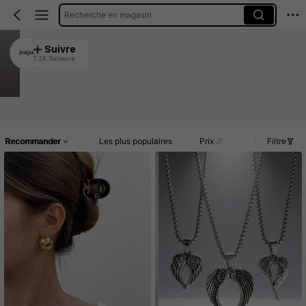
Recherche en magasin
ZHEJIA
Suivre
1.2K Suiveurs
4.91
23K Vendu récemment
7.6K Rachat
Article(s)
Commentaires
Recommander
Les plus populaires
Prix
Filtre