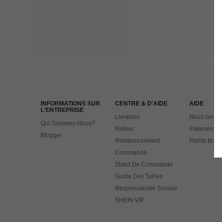
INFORMATIONS SUR
CENTRE & D'AIDE
AIDE
L'ENTREPRISE
Livraison
Nous contac
Qui Sommes-Nous?
Retour
Paiement
Blogger
Remboursement
Points Bonu
Commande
Statut De Commande
Guide Des Tailles
Responsabilité Sociale
SHEIN VIP