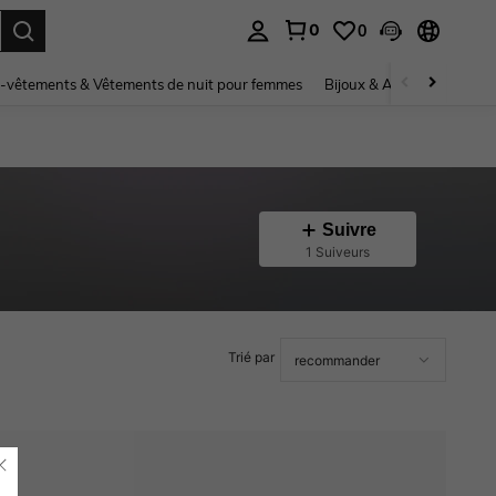
0
0
ouver. Press Enter to select.
-vêtements & Vêtements de nuit pour femmes
Bijoux & Accessoires pou
Suivre
1 Suiveurs
Trié par