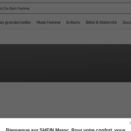
lot De Bain Femme
and down arrow keys to navigate search Dernière recherche and Rechercher et Tr
s grandes tailles
Mode Homme
Enfants
Bébé & Maternité
Sous
Bienvenue sur SHEIN Maroc. Pour votre confort, vous