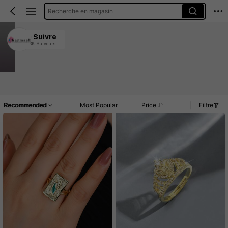
Recherche en magasin
charmself Jewelry
Suivre
4.3K Suiveurs
4.92
Clients très fidèles
Créé il y a 1 an
30K Vendu récemment
Accueil
Article(s)
Promos
Commentaires
Recommended
Most Popular
Price
Filtre