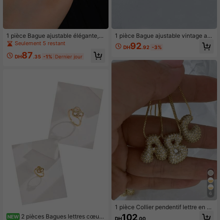
1 pièce Bague ajustable élégante, à
1 pièce Bague ajustable vintage av
la mode et personnalisée
ec portrait gaufré en forme de cœur
Seulement 5 restant
92
DH
.92
-3%
et couronne en zircone cubique, ac
87
cessoire de bijou polyvalent pour fe
DH
.35
-1%
Dernier jour
mme, cadeau de charme quotidien
6
1 pièce Collier pendentif lettre en zi
rcone cubique super brillant, collier
102
2 pièces Bagues lettres cœur
NEW
DH
.00