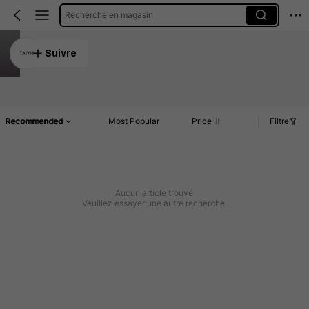
Recherche en magasin
TAIYI8
Suivre
5.00
Article(s)
Commentaires
Recommended
Most Popular
Price
Filtre
Aucun article trouvé
Veuillez essayer une autre recherche.