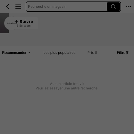
Recherche en magasin
JinJiang Sports
Suivre
2 Suiveurs
4.92
Article(s)
Commentaires
Recommander
Les plus populaires
Prix
Filtre
Aucun article trouvé
Veuillez essayer une autre recherche.