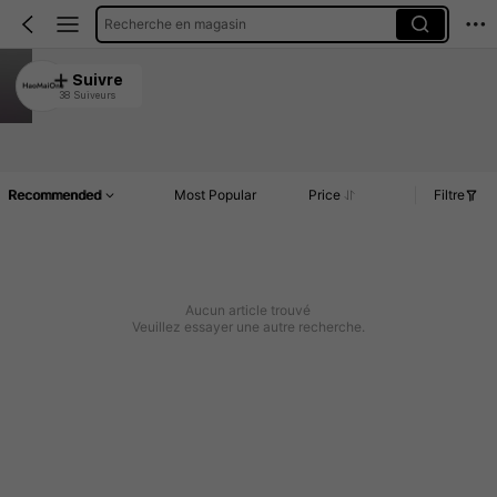
Recherche en magasin
HaoMaiOne
Suivre
38 Suiveurs
4.76
Article(s)
Commentaires
Recommended
Most Popular
Price
Filtre
Aucun article trouvé
Veuillez essayer une autre recherche.