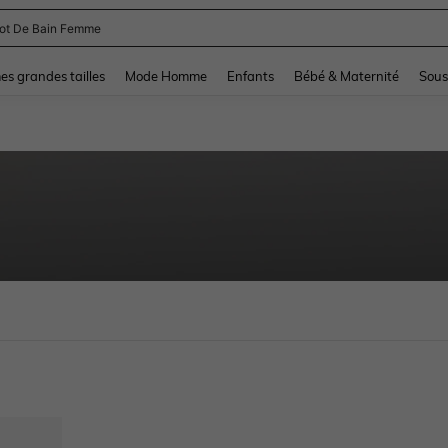
lot De Bain Femme
and down arrow keys to navigate search Dernière recherche and Rechercher et Tr
s grandes tailles
Mode Homme
Enfants
Bébé & Maternité
Sous