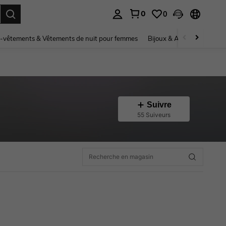
0
0
ouver. Press Enter to select.
-vêtements & Vêtements de nuit pour femmes
Bijoux & Accessoires pou
Suivre
55 Suiveurs