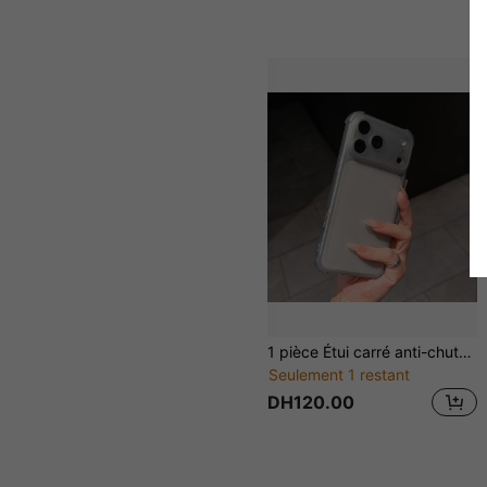
1 pièce Étui carré anti-chute au toucher peau compatible avec iPhone 17/ 17 Pro/ 17 Pro Max/16 Pro Max/16 Pro/16/15/14/13/12/11 Étui de téléphone minimaliste
Seulement 1 restant
DH120.00