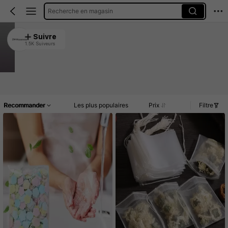
Recherche en magasin
ZW-Housewear
Suivre
1.5K Suiveurs
4.91
18K Vendu récemment
6.1K Rachat
Article(s)
Commentaires
Recommander
Les plus populaires
Prix
Filtre