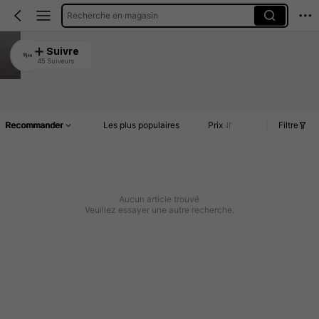
Recherche en magasin
9jsu
Suivre
45 Suiveurs
4.92
Article(s)
Commentaires
Recommander
Les plus populaires
Prix
Filtre
Aucun article trouvé
Veuillez essayer une autre recherche.