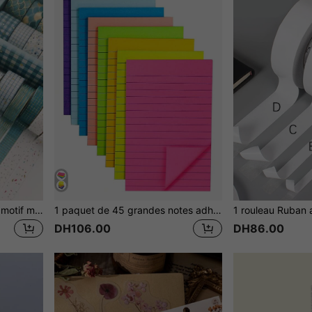
10 rouleaux Ruban washi à motif mixte
1 paquet de 45 grandes notes adhésives fluorescentes, 1 cahier aléatoire
DH106.00
DH86.00