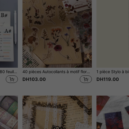
1 pièce Cahier à spirale de 80 feuilles avec couverture en PP, pages intérieures à grille de lignes horizontales, couverture rigide imperméable pour étudiant ou bloc-notes d'entreprise, fournitures de papeterie A5/B5 5,9 x 8 pouces 7,2 x 10 pouces, rentrée scolaire, fournitures scolaires
40 pièces Autocollants à motif floral, Autocollants PET rétro, Pour scrapbooking DIY, fournitures scolaires de rentrée
DH103.00
DH119.00