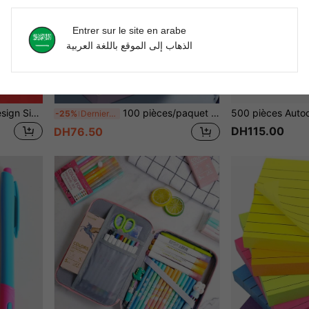
Entrer sur le site en arabe
الذهاب إلى الموقع باللغة العربية
1 pièce Lampe De Table Design Signet
100 pièces/paquet Bloc-notes de couleurs assorties, couleurs aléatoires, fournitures scolaires pour la rentrée
-25%
Derniers 2 jours
DH115.00
DH76.50