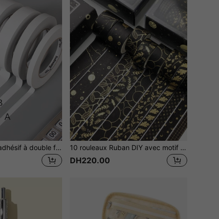
1 rouleau Ruban adhésif à double face
10 rouleaux Ruban DIY avec motif estampage à chaud
DH220.00