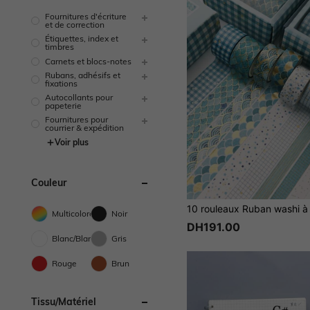
Fournitures d'écriture
et de correction
Étiquettes, index et
timbres
Carnets et blocs-notes
Rubans, adhésifs et
fixations
Autocollants pour
papeterie
Fournitures pour
courrier & expédition
Voir plus
Couleur
Multicolore
Noir
DH191.00
Blanc/Blanche
Gris
Rouge
Brun
Tissu/matériel