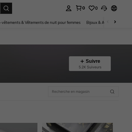
0
0
ouver. Press Enter to select.
-vêtements & Vêtements de nuit pour femmes
Bijoux & Accessoires pou
Suivre
5.2K Suiveurs