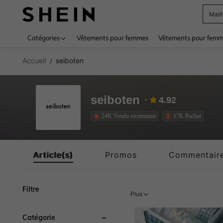
Sac
Use up 
Catégories
Vêtements pour femmes
Vêtements pour femme
Accueil
seiboten
/
seiboten
4.92
24K Vendu récemment
17K Rachat
Article(s)
Promos
Commentair
Filtre
Plus
Catégorie