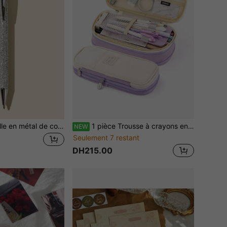
1 pièce Stylo à bille en métal de couleur argentée, 1.0mm noir, 1 pièce argentée / 2 pièces (argenté + couronne noire) Rentrée des classes
1 pièce Trousse à crayons en canevas grande capacité multifonction, sac de rangement de papeterie double couche grande capacité
NEW
Seulement 7 restant
DH215.00