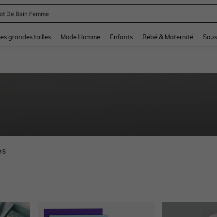
and down arrow keys to navigate search Dernière recherche and Rechercher et Tr
s grandes tailles
Mode Homme
Enfants
Bébé & Maternité
Sous
es