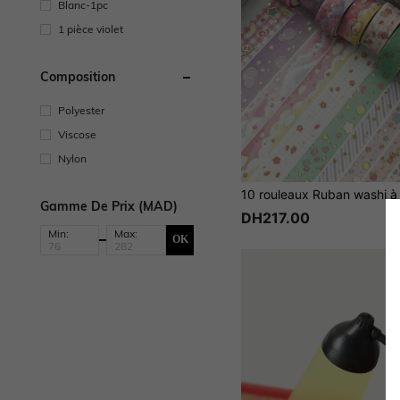
Blanc-1pc
1 pièce violet
Composition
Polyester
Viscose
Nylon
Gamme De Prix (MAD)
DH217.00
Min:
Max:
OK