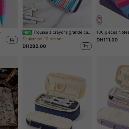
e
Trousse à crayons grande capacité style coréen sac de mode étudiant sac de rangement pour fournitures scolaires et agenda 1 pièce
NEW
Seulement 10 restant
DH111.00
DH282.00