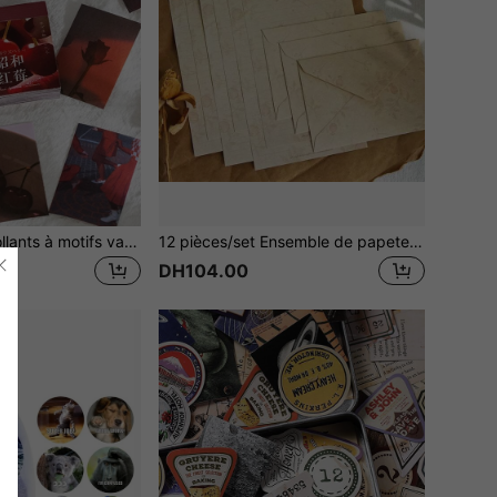
50 pièces Autocollants à motifs variés Fournitures scolaires Rentrée scolaire
12 pièces/set Ensemble de papeterie vintage (6 feuilles de papier à lettre + 3 enveloppes + 3 autocollants de scellage, assortiment aléatoire)
DH104.00