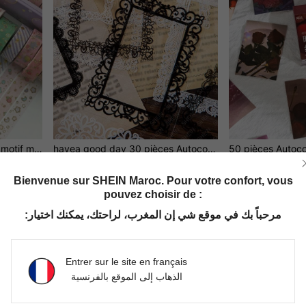
10 rouleaux Ruban washi à motif mixte
havea good day 30 pièces Autocollants à motif de dentelle assortis, autocollants multifonctions créatifs pour artisanat DIY, cahier, décoration de cartes de collage, fournitures scolaires de rentrée
DH125.00
DH101.00
Bienvenue sur SHEIN Maroc. Pour votre confort, vous
pouvez choisir de :
مرحباً بك في موقع شي إن المغرب، لراحتك، يمكنك اختيار:
Entrer sur le site en français
الذهاب إلى الموقع بالفرنسية