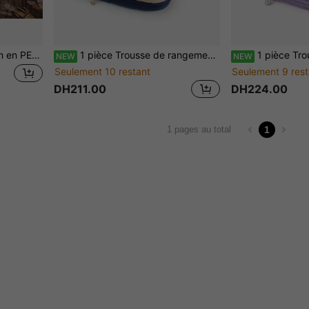
Pack d'autocollants papillon en PET, 40 pièces, autocollants de décoration artistique vintage pour scrapbooking DIY, fournitures scolaires pour la rentrée
1 pièce Trousse de rangement de papeterie multifonction transformable à grande capacité et télescopique
1 pièce Trousse à crayons en canevas multifonctionne
NEW
NEW
Seulement 10 restant
Seulement 9 rest
DH211.00
DH224.00
1
1 pages au total