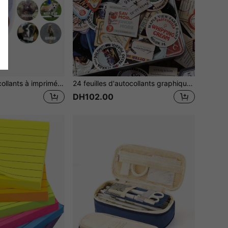
500 pièces Autocollants à imprimé animal pour la rentrée scolaire Fournitures scolaires
24 feuilles d'autocollants graphiques de lettres, fournitures scolaires pour la rentrée
DH102.00