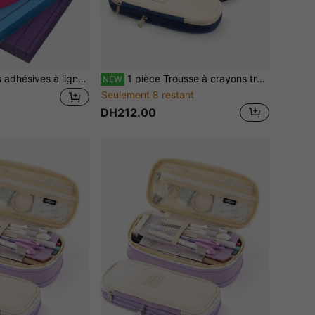
100 pièces Notes adhésives à lignes horizontales de couleurs aléatoires Fournitures scolaires pour la rentrée
1 pièce Trousse à crayons transformable grande capacité multifonction extensible
NEW
Seulement 8 restant
DH212.00