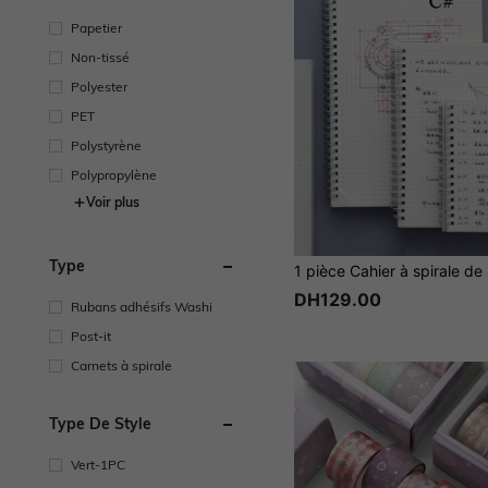
Papetier
Non-tissé
Polyester
PET
Polystyrène
Polypropylène
Voir plus
Type
DH129.00
Rubans adhésifs Washi
Post-it
Carnets à spirale
Type De Style
Vert-1PC