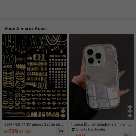
Vous Aimerez Aussi
35/47/50/71/87 pièces Set de bijou
1 pièce Étui de téléphone à miroir ro
x style bohème, comprenant des bo
se minimaliste, style fille avec motif
Clients très fidèles
135
DH
.67
-2%
ucles d'oreilles, colliers, bagues, br
nœud papillon, slogan religieux. Étu