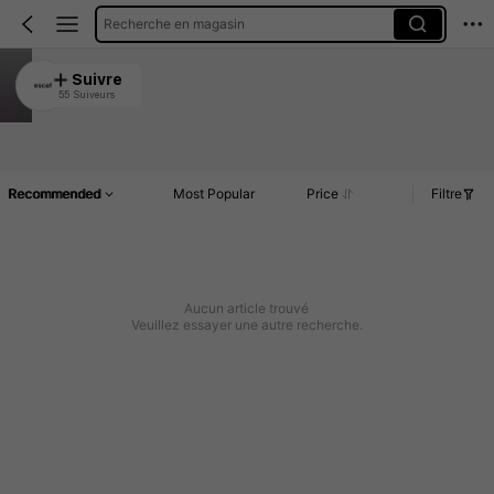
Recherche en magasin
escet
Suivre
55 Suiveurs
4.81
Article(s)
Commentaires
Recommended
Most Popular
Price
Filtre
Aucun article trouvé
Veuillez essayer une autre recherche.