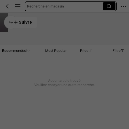
Recherche en magasin
ldyx
Suivre
4.90
Article(s)
Commentaires
Recommended
Most Popular
Price
Filtre
Aucun article trouvé
Veuillez essayer une autre recherche.