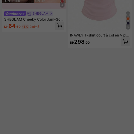
4
SHEGLAM
SHEGLAM Cheeky Color Jam-Scar
let Sunset Rouge Marque De Beaut
64
DH
.60
-5%
Estimé
12
é CosméTique Maquillage Pour Fe
mmes Et Filles
INAWLY T-shirt court à col en V plis
sé avec imprimé nœud pour femme
298
DH
.00
s