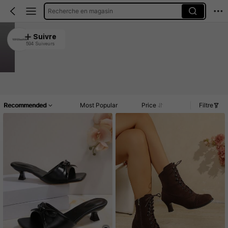
Recherche en magasin
123123aasfafaf
Suivre
594 Suiveurs
4.86
9.5K Vendu récemment
1.4K Rachat
Article(s)
Commentaires
Recommended
Most Popular
Price
Filtre